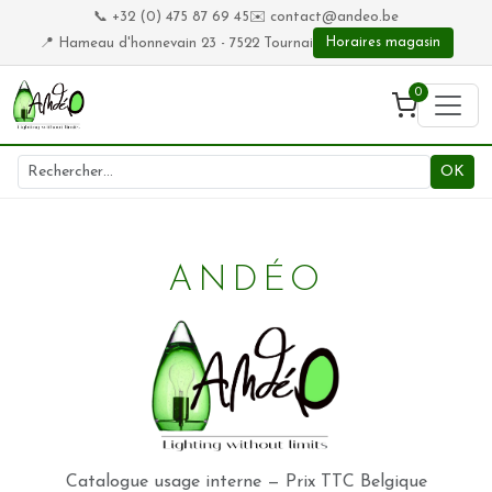
📞 +32 (0) 475 87 69 45
✉️
contact@andeo.be
📍 Hameau d'honnevain 23 - 7522 Tournai
Horaires magasin
0
OK
ANDÉO
Catalogue usage interne — Prix TTC Belgique